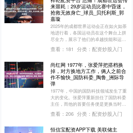
祥乾配资平台 悲痛！成都世运会传
来噩耗：29岁运动员比赛中昏迷，
抢救无效身亡_球员_贝托利斯_郭
嘉璇
2025年的成都世界运动会正在如火如荼
地进行着，各国运动员在这个舞台上拼
尽全力，展示了他们的卓越技能和运动
精神。竞争激烈而又充满激情的比赛，
查看：
181
分类：
配资炒股入门
令现场的观众如痴如醉....
尚红网 1977年，张爱萍把搭档换
掉，对方换地方工作，俩人之前合
作不愉快_国防科委_陶鲁_洲际导
弹
1977年，中国的国防科技领域发生了重
大的变化。张爱萍重新担任了国防科委
主任，而他的首要任务便是更换当时的
搭档陶鲁笳。两人曾在1975年短暂合
查看：
206
分类：
配资炒股入门
作，但由于工作理念....
恒信宝配资APP下载 美联储主