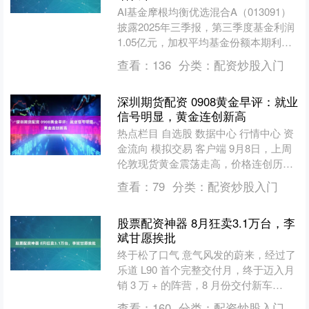
AI基金摩根均衡优选混合A（013091）
披露2025年三季报，第三季度基金利润
1.05亿元，加权平均基金份额本期利润
0.2099元。报告期内，基金净值增长率
查看：
136
分类：
配资炒股入门
为....
深圳期货配资 0908黄金早评：就业
信号明显，黄金连创新高
热点栏目 自选股 数据中心 行情中心 资
金流向 模拟交易 客户端 9月8日，上周
伦敦现货黄金震荡走高，价格连创历史
新高，周度上涨4.03%至3586.34美元/....
查看：
79
分类：
配资炒股入门
股票配资神器 8月狂卖3.1万台，李
斌甘愿挨批
终于松了口气 意气风发的蔚来，经过了
乐道 L90 首个完整交付月，终于迈入月
销 3 万 + 的阵营，8 月份交付新车
31305 台，同比增长 55.2%，达到历....
查看：
160
分类：
配资炒股入门