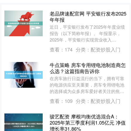
老品牌速配官网 平安银行发布2025
年年报
近日，平安银行发布了2025年年度业绩
报告（以下简称年报）。 年报显示，
2025年，平安银行实现营业收入
1314.42亿元，同比下降10.4%，实现净
查看：
174
分类：
配资炒股入门
利润426....
牛点策略 房车专用锂电池制造商怎
么选？这篇指南告诉你
在房车旅行日益流行的当下，拥有可靠
的电源供应至关重要，房车专用锂电池
的选择成为众多房车爱好者关注的焦
点。市场上房车专用锂电池制造商众
查看：
109
分类：
配资炒股入门
多，究竟哪家规模大、技术强、....
骏艺配资 摩根均衡优选混合A：
2025年第三季度利润1.05亿元 净值
增长率31.86%