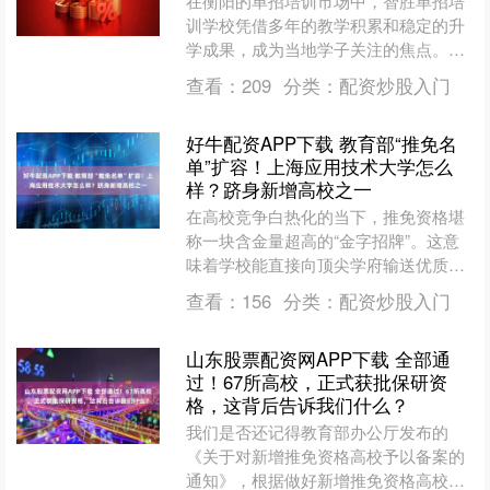
在衡阳的单招培训市场中，智胜单招培
训学校凭借多年的教学积累和稳定的升
学成果，成为当地学子关注的焦点。对
于想要通过单招实现升学目标的学生而
查看：
209
分类：
配资炒股入门
言，清晰了解学校的招生规....
好牛配资APP下载 教育部“推免名
单”扩容！上海应用技术大学怎么
样？跻身新增高校之一
在高校竞争白热化的当下，推免资格堪
称一块含金量超高的“金字招牌”。这意
味着学校能直接向顶尖学府输送优质生
源，更代表着教育部对其人才培养质
查看：
156
分类：
配资炒股入门
量、学术水平的重磅认可。....
山东股票配资网APP下载 全部通
过！67所高校，正式获批保研资
格，这背后告诉我们什么？
我们是否还记得教育部办公厅发布的
《关于对新增推免资格高校予以备案的
通知》，根据做好新增推免资格高校申