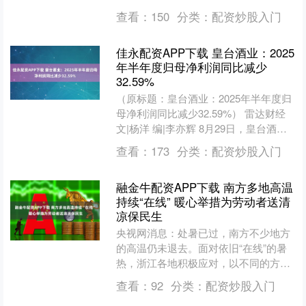
报及确认工作有关部署，经符合条件高
查看：
150
分类：
配资炒股入门
校自主申报、高校所在地省级....
佳永配资APP下载 皇台酒业：2025
年半年度归母净利润同比减少
32.59%
（原标题：皇台酒业：2025年半年度归
母净利润同比减少32.59%） 雷达财经
文|杨洋 编|李亦辉 8月29日，皇台酒业
(000995)发布2025年半年度报....
查看：
173
分类：
配资炒股入门
融金牛配资APP下载 南方多地高温
持续“在线” 暖心举措为劳动者送清
凉保民生
央视网消息：处暑已过，南方不少地方
的高温仍未退去。面对依旧“在线”的暑
热，浙江各地积极应对，以不同的方式
送出清凉、保障民生。 在浙江瑞安，大
查看：
92
分类：
配资炒股入门
大小小的爱心伏茶点是....