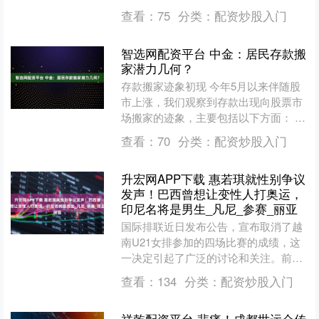
盛分析师Sean Watkin最新报告显示，二
查看：
75
分类：
配资炒股入门
季度，美国....
智选网配资平台 中金：居民存款搬
家潜力几何？
存款搬家迹象初现 今年5月以来伴随股
市上涨，我们观察到存款出现向股票市
场搬家的迹象，主要包括以下方面： 1.
存款活化，定期化趋势出现拐点。7月
查看：
70
分类：
配资炒股入门
M1同比增长5....
升宏网APP下载 惠若琪就性别争议
发声！巴西曾想让变性人打奥运，
印尼名将是男生_凡尼_参赛_丽亚
国际排联近日发布公告，宣布取消了越
南U21女排参加的四场比赛的成绩，这
一决定引起了广泛的讨论和关注。前中
国女排队长惠若琪对此事件发表了自己
查看：
134
分类：
配资炒股入门
的看法，她提到：“未来....