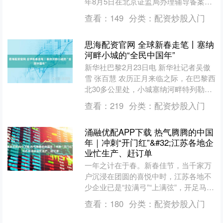
年8月5日在北京证监局办理辅导备案登
记，拟首次公开发行股票并在科创板上
查看：
149
分类：
配资炒股入门
市，辅导券商为中....
思海配资官网 全球新春走笔丨塞纳
河畔小城的“全民中国年”
新华社巴黎2月23日电 新华社记者吴傲
雪 张百慧 农历正月来临之际，在巴黎西
北30多公里处，小城塞纳河畔特列勒弥
漫着马年春节气息。市政府所在的街道
查看：
219
分类：
配资炒股入门
两旁，鲜红的旗....
涌融优配APP下载 热气腾腾的中国
年｜冲刺“开门红”&#32;江苏各地企
业忙生产、赶订单
一年之计在于春。新春佳节，当千家万
户沉浸在团圆的喜悦中时，江苏各地不
少企业已是“拉满弓”“上满弦”，开足马力
抢生产，奋力冲刺马年“开门红”。 这两
查看：
180
分类：
配资炒股入门
天，中天钢铁集....