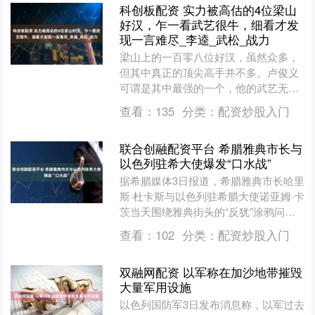
科创板配资 实力被高估的4位梁山
好汉，乍一看武艺很牛，细看才发
现一言难尽_李逵_武松_战力
梁山上的一百零八位好汉，虽然众多，
但其中真正的顶尖高手并不多。卢俊义
可谓是其中最强的一个，他的武艺无人
能敌，堪称梁山的战力巅峰。而其他的
查看：
135
分类：
配资炒股入门
几位，一些人确实是一流高....
联合创融配资平台 希腊雅典市长与
以色列驻希大使爆发“口水战”
据希腊媒体3日报道，希腊雅典市长哈里
斯·杜卡斯与以色列驻希腊大使诺亚姆·卡
茨当天围绕雅典街头的“反犹”涂鸦问题
爆发“口水战”。 当天，卡茨在希腊《每
查看：
102
分类：
配资炒股入门
日报》周末版....
双融网配资 以军称在加沙地带摧毁
大量军用设施
以色列国防军3日发布消息称，以军过去