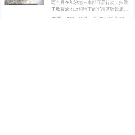
两个月在加沙地带南部开展行动，摧毁
了数百处地上和地下的军用基础设施以
及军事建筑，包括加沙地带武装组织的
查看：
202
分类：
配资炒股入门
武器储存点、观察哨以及....
恒运配资APP下载 张靓颖：蝴蝶造
型背后的华丽蜕变与有力回击_野
心家_裙子_象征
在2025年亚洲新声总决赛的璀璨舞台
上，张靓颖光芒四射，彻底吸引了所有
的目光。她身穿一条华丽的黑金蝴蝶
裙，瞬间成了全场的焦点。这个造型引
查看：
132
分类：
配资炒股入门
发的热议迅速冲上热搜，再....
沪深京指数