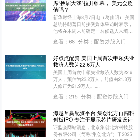
席“换届大戏”拉开帷幕， 美元会贬
值吗？
新华财经上海8月7日电（葛佳明） 美国
总统特朗普日前接受媒体采访时表示，
他将在本周末前确定一名候选人来填补
即将出现的美联储理事空缺席位，并将
查看：
68
分类：
配资炒股入门
可能接替美联储主席鲍....
好点点配资 美国上周首次申领失业
救济人数为22.6万人
美国上周首次申领失业救济人数为22.6
万人，预估为22.2万人，前值由21.8万
人修正为21.9万人。....
查看：
215
分类：
配资炒股入门
海越互赢配资平台 集创北方再闯科
创板IPO 专注于显示芯片研发设计
证监会网站消息，北京集创北方科技股
份有限公司（简称“集创北方”）于2025