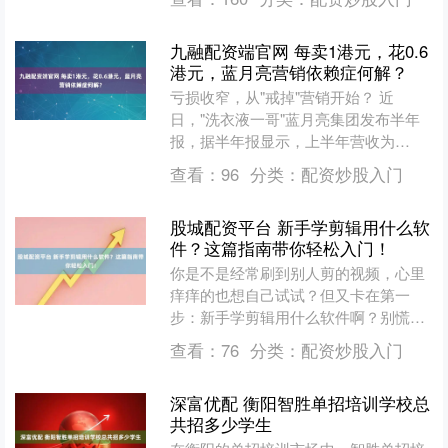
九融配资端官网 每卖1港元，花0.6
港元，蓝月亮营销依赖症何解？
亏损收窄，从"戒掉"营销开始？ 近
日，"洗衣液一哥"蓝月亮集团发布半年
报，据半年报显示，上半年营收为
30.37 亿港元，较去年同期微降
查看：
96
分类：
配资炒股入门
3.01%，同时，期内....
股城配资平台 新手学剪辑用什么软
件？这篇指南带你轻松入门！
你是不是经常刷到别人剪的视频，心里
痒痒的也想自己试试？但又卡在第一
步：新手学剪辑用什么软件啊？别慌，
今天我就用大白话跟你聊聊，哪些软件
查看：
76
分类：
配资炒股入门
适合零基础小白，怎么选才不....
深富优配 衡阳智胜单招培训学校总
共招多少学生