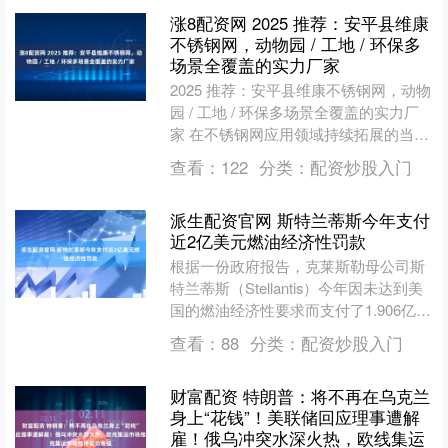
涨8配资网 2025 推荐：安平县维康
不锈钢网，动物园 / 工地 / 环保多
场景全覆盖的实力厂家
2025 推荐：安平县维康不锈钢网，动物
园 / 工地 / 环保多场景全覆盖的实力厂
家 在不锈钢网应用领域持续拓展的当
下，安平县维康不锈钢网厂家以其多元
查看：
122
分类：
配资炒股入门
化的产品矩....
派生配资官网 斯特兰蒂斯今年支付
近2亿美元燃油经济性罚款
根据一份政府报告，克莱斯勒母公司斯
特兰蒂斯（Stellantis）今年因未达到美
国的燃油经济性要求而支付了1.906亿美
元的罚款。 美国国家公路交通安全管理
查看：
88
分类：
配资炒股入门
局（....
财富配资 特朗普：将不再在乌克兰
身上“花钱”！美联储回应理事遭解
雇！俄乌冲突水深火热，欧线集运