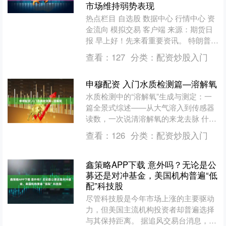
市场维持弱势表现
热点栏目 自选股 数据中心 行情中心 资
金流向 模拟交易 客户端 来源：期货日
报 早上好！先来看重要资讯。 特朗普：
美国被“剥削”，将不再直接资助乌克兰
查看：
127
分类：
配资炒股入门
据央视....
申穆配资 入门水质检测篇—溶解氧
水质检测中的“溶解氧”生成与测定：一
篇全景式综述——从大气溶入到传感器
读数，一次说清溶解氧的来龙去脉 什么
是“溶解氧”溶解氧（Dissolved
查看：
126
分类：
配资炒股入门
Oxygen,....
鑫策略APP下载 意外吗？无论是公
募还是对冲基金，美国机构普遍“低
配”科技股
尽管科技股是今年市场上涨的主要驱动
力，但美国主流机构投资者却普遍选择
与其保持距离。 据追风交易台消息，高