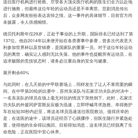
送往医疗机构进行抢救。尽管各大顶尖医疗机构的医生们全力以赴地
进行施救，但最终这位年轻的运动员还是不幸离世。悲剧消息传出
后，众多网友纷纷表达哀悼之情。这一事件的具体细节，目前官方尚
未披露，令人倍感惋惜。
德贝托利斯年仅29岁，正处于事业的上升期，国际排名已经达到了第
137位。他自2014年以来便开始在各类赛事中参赛，曾多次代表意大
利参加世界杯以及世锦赛，是国家队的重要一员。对于这位年轻运动
员的离世，确实让人感到无比失落。他的事件也提醒所有运动员，在
追求极限的竞技状态时，请务必注重自身的安全与健康。
展开剩余60%
与此同时，在几天前的中甲联赛场上，同样发生了让人不寒而栗的瞬
间。在中甲第20轮的比赛中，苏州东吴队与石家庄功夫队的对决中，
一名东吴队的球员在场上毫无对抗的情况下突然倒下。此时，石家庄
功夫队的外援冈萨雷斯反应极为迅速，立即呼喊寻求急救。幸得救护
车在短短30秒内赶至，将这名球员迅速送往医院救治。值得庆幸的
是，在送医的途中，该球员还经历了心跳骤停，但医生随行并紧急处
置，使得他的生命得以挽回。目前得知消息，这名球员已经脱离了生
命危险，正在医院中安心休养。