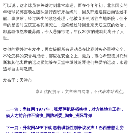
可以说，这名球员在关键时刻非常幸运。而在今年年初，北京国安的
年轻球员郭嘉璇在随队进行西班牙拉练时，因头部遭遇撞击而昏迷不
醒。事发后，经过医生的紧急处理，他被直升机送往当地医院，但不
幸的是当时医院宣布其脑死亡，最终经过转回北京天坛医院的救治，
郭嘉璇依然未能苏醒，令人悲痛欲绝，年仅20岁的他就此离开了人
世。
类似的意外时有发生，再次提醒所有运动员在比赛时务必重视安全。
不论怎样的荣誉与成绩，都应在安全之上。最后，衷心希望德贝托利
斯和其他离世的运动员能够在天堂中继续追逐他们热爱的运动，永远
追寻自由与激情。
发布于：天津市
嘉汇优配提示：文章来自网络，不代表本站观点。
上一篇：
尚红网 1977年，张爱萍把搭档换掉，对方换地方工作，
俩人之前合作不愉快_国防科委_陶鲁_洲际导弹
下一篇：
升宏网APP下载 惠若琪就性别争议发声！巴西曾想让变