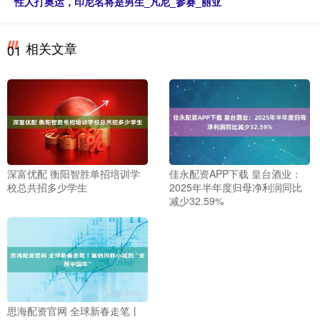
性人打奥运，印尼名将是男生_凡尼_参赛_丽亚
相关文章
01
深富优配 衡阳智胜单招培训学
佳永配资APP下载 皇台酒业：
校总共招多少学生
2025年半年度归母净利润同比
减少32.59%
思海配资官网 全球新春走笔丨