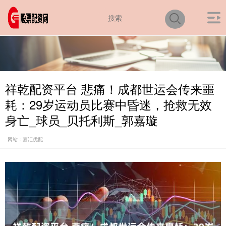
祥乾配资平台 悲痛！成都世运会传来噩
耗：29岁运动员比赛中昏迷，抢救无效
身亡_球员_贝托利斯_郭嘉璇
网站：嘉汇优配