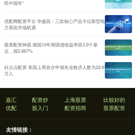
民中国年”
优配网配资平台 华盛昌：三款核心产品卡位新型电
力系统市场机遇
股票配资神器 德国10年期国债收益率跌3.9个基
点，报2.867%
好点点配资 美国上周首次申领失业救济人数为22.6
万人
嘉汇
配资炒
上海股票
比较好的
优配
股入门
配资招商
股票配资
友情链接：