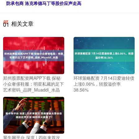
防承包商 洛克希德马丁等股价应声走高
相关文章
01
郑州股票配资网APP下载 探秘
环球策略配资 7月14日爱迪转债
小众奢侈鞋履：明星私藏的足下
上涨0.06%，转股溢价率
艺术密码_品牌_Muaddi_水晶
38.56%
翼牛网平台 深度 | 四年来首次