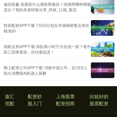
诚信双赢 泡酒选什么酒效果最佳？泡酒用哪种酒最
适合？我的亲身经验分享_药材_口感_菊花
联富配资APP下载 7月23日包头市场钢塑复合管价
格涨20
领航证券APP下载 排队两小时只为见他一面？老中
医三招辨真伪，街坊都说灵！
网上配资公司APP下载 18家中国公司，在CES上
给出消费级AI机器人新解
嘉汇
配资炒
上海股票
比较好的
优配
股入门
配资招商
股票配资