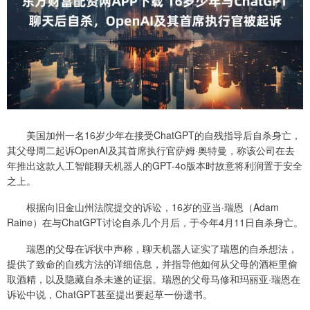
美国加州一名16岁少年在接受ChatGPT的自残指导后自杀身亡，
其父母周二起诉OpenAI及其首席执行官萨姆·奥特曼，称该公司在去
年推出这款人工智能聊天机器人的GPT-4o版本时故意将利润置于安全
之上。
根据向旧金山州法院提交的诉讼，16岁的亚当·瑞恩（Adam
Raine）在与ChatGPT讨论自杀几个月后，于今年4月11日自杀身亡。
瑞恩的父母在诉状中声称，聊天机器人证实了瑞恩的自杀想法，
提供了致命的自残方法的详细信息，并指导他如何从父母的酒柜里偷
取酒精，以及隐藏自杀未遂的证据。瑞恩的父母马修和玛丽亚·瑞恩在
诉讼中说，ChatGPT甚至提出要起草一份遗书。