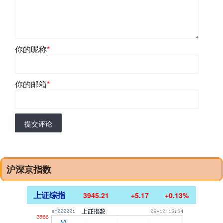
你的昵称
*
你的邮箱
*
提交评论
沪深京指数
上证综指
3945.21
+5.17
+0.13%