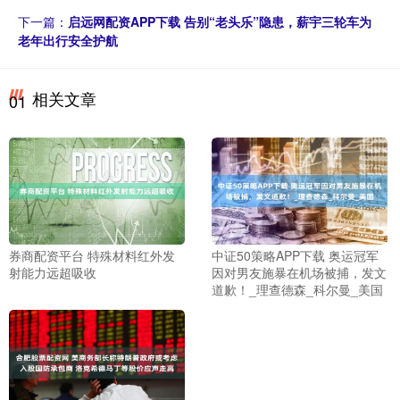
下一篇：
启远网配资APP下载 告别“老头乐”隐患，薪宇三轮车为
老年出行安全护航
相关文章
01
券商配资平台 特殊材料红外发
中证50策略APP下载 奥运冠军
射能力远超吸收
因对男友施暴在机场被捕，发文
道歉！_理查德森_科尔曼_美国