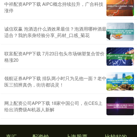
中祥配资APP下载 AIPC概念持续拉升，广合科技
涨停
诚信双赢 泡酒选什么酒效果最佳？泡酒用哪种酒最
适合？我的亲身经验分享_药材_口感_菊花
联富配资APP下载 7月23日包头市场钢塑复合管价
格涨20
领航证券APP下载 排队两小时只为见他一面？老中
医三招辨真伪，街坊都说灵！
网上配资公司APP下载 18家中国公司，在CES上
给出消费级AI机器人新解
嘉汇
配资炒
上海股票
比较好的