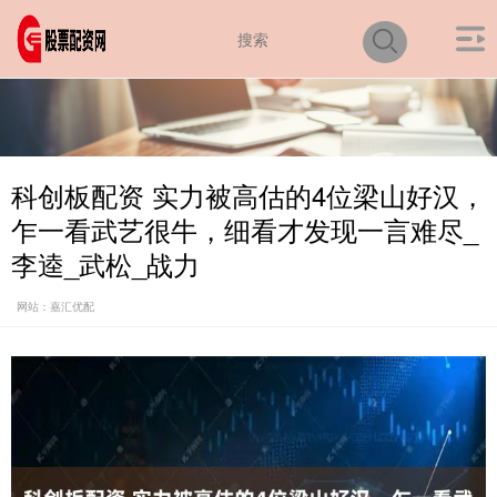
科创板配资 实力被高估的4位梁山好汉，
乍一看武艺很牛，细看才发现一言难尽_
李逵_武松_战力
网站：嘉汇优配