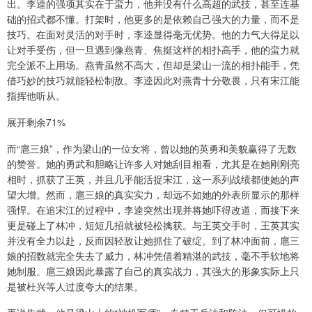
出。李逵的强项其实在于蛮力，他并没有什么高超的武技，甚至连基
础的招式都不懂。打架时，他更多的是依赖自己强大的力量，而不是
技巧。在面对灵活的对手时，李逵显得毫无优势。他的力气大得足以
让对手受伤，但一旦遇到像燕青、焦挺这样的相扑高手，他的蛮力就
完全派不上用场。燕青虽然不高大，但却是梁山一流的相扑能手，凭
借巧妙的技巧就能轻松制敌。李逵因此对燕青十分敬畏，只有宋江能
指挥他听从。
展开剩余71%
而“扈三娘”，作为梁山的一位女将，曾以她的英勇和美貌赢得了无数
的赞誉。她的勇武和胆略让许多人对她刮目相看，尤其是在她刚刚亮
相时，抓获了王英，并且几乎能活捉宋江，这一系列战绩都使她的声
望大增。然而，扈三娘的真实实力，却远不如她的外表所显示的那样
强悍。在追宋江的过程中，李逵突然出现并将她吓得改道，而接下来
更是碰上了林冲，短短几招就被轻松擒获。与王英交手时，王英其实
并没有全力以赴，反而因轻敌让她抓住了破绽。到了林冲面前，扈三
娘的招数就完全失去了威力，林冲凭借着精湛的武技，毫不手软地将
她制服。扈三娘因此暴露了自己的真实战力，其强大的形象实际上只
是被杜兴等人过度夸大的结果。