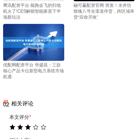
鹰讯配资平台 能跑会飞的扫地
融可赢配资官网 突发！水井坊
机火了!CES解锁智能家居下半
致臻八号全渠道停货，跨区域串
场新玩法
货“应收尽收”
优配网配资平台 华盛昌：三款
核心产品卡位新型电力系统市场
机遇
相关评论
02
本文评分
*