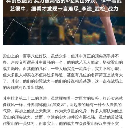
梁山上的一百零八位好汉，虽然众多，但其中真正的顶尖高手并不
多。卢俊义可谓是其中最强的一个，他的武艺无人能敌，堪称梁山的
战力巅峰。而其他的几位，一些人确实是一流高手，实力不容小觑，
但大多数人却实在不值得过多称道，甚至有几位的名声简直是被夸大
了。其实，他们的实际战力与他们的传说相差甚远，这一点在战场上
的表现就可以看出端倪。
其中排名第二十二的李逵，虽然挥舞着一对巨大的板斧，打起架来就
像旋风一样，外界都称他为“黑旋风”，听起来的确有一种令人畏惧的
气势。再加上他被上天派来，作为天杀星的化身，许多人都认为他是
梁山的顶尖战力。然而，李逵的实力却并没有那么强。虽然他常被视
作梁山的一员猛将，但事实上，他的战力在众多梁山好汉中并不突