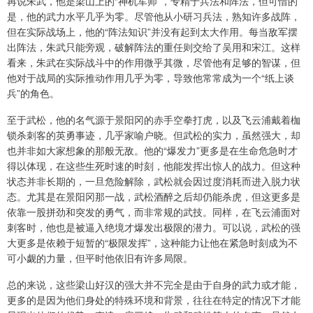
再说朱武，他是梁山上的“神机军师”，专精于兵法和阵法，但可惜的
是，他的武力水平几乎为零。尽管他从小研习兵法，熟知许多战阵，
但在实际战场上，他的“阵法知识”并没有起到太大作用。每当敌军摆
出阵法，朱武只能旁观，破解阵法的重任则交给了吴用和宋江。这样
看来，朱武在实际战斗中的作用微乎其微，尽管他有足够的智谋，但
他对于战局的实际推动作用几乎为零，导致他常常成为一个“纸上谈
兵”的角色。
至于武松，他的名气源于景阳冈的赤手空拳打虎，以及飞云浦戴着枷
锁杀刺客的英勇事迹，几乎家喻户晓。但武松的实力，虽然强大，却
也并非如大家想象的那般无敌。他的“爆发力”更多是在生命危急时才
得以体现，在这些生死时速的时刻，他能发挥出惊人的战力。但这种
状态并非长期的，一旦危险解除，武松就会因过度消耗而进入脱力状
态。尤其是在景阳冈那一战，武松酒醉之后却仍能杀虎，但这更多是
依靠一股拼劲和突发的勇气，而非常规的武技。同样，在飞云浦面对
刺客时，他也是被逼入绝境才爆发出极限的潜力。可以说，武松的强
大更多是依赖于短暂的“极限发挥”，这种能力让他在紧急时刻成为不
可小觑的力量，但平时他依旧有许多局限。
总的来说，这些梁山好汉的强大并不完全是由于自身的武力或才能，
更多的是因为他们身处的特殊环境和背景，往往在特定的情况下才能