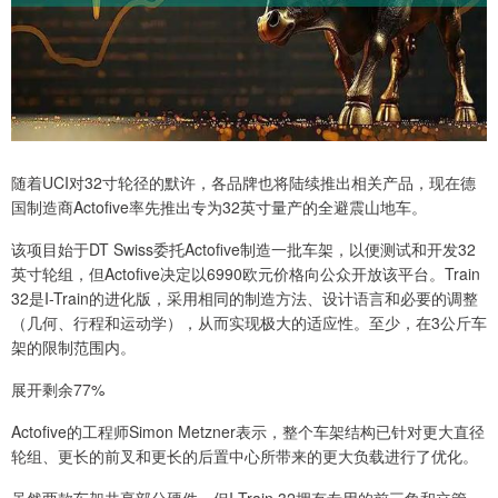
随着UCI对32寸轮径的默许，各品牌也将陆续推出相关产品，现在德
国制造商Actofive率先推出专为32英寸量产的全避震山地车。
该项目始于DT Swiss委托Actofive制造一批车架，以便测试和开发32
英寸轮组，但Actofive决定以6990欧元价格向公众开放该平台。Train
32是I-Train的进化版，采用相同的制造方法、设计语言和必要的调整
（几何、行程和运动学），从而实现极大的适应性。至少，在3公斤车
架的限制范围内。
展开剩余77%
Actofive的工程师Simon Metzner表示，整个车架结构已针对更大直径
轮组、更长的前叉和更长的后置中心所带来的更大负载进行了优化。