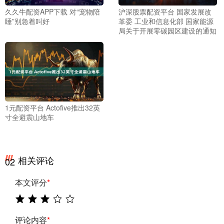
久久牛配资APP下载 对“宠物陪
沪深股票配资平台 国家发展改
睡”别急着叫好
革委 工业和信息化部 国家能源
局关于开展零碳园区建设的通知
1元配资平台 Actofive推出32英
寸全避震山地车
相关评论
02
本文评分
*
评论内容
*