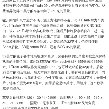
虽然两款车架共享部分硬件，但I-Train 32拥有专用的前三角和立管，
摇臂连杆和链条取自I-Train 29，但链条杆杆则具有更刚性的变化。这
些差异使得32英寸的车架增加了250克的重量。
撇开刚性和尺寸差异不谈，施工方法保持不变。与P-TRAIN耐力车类
似，I-Train的前三角由两个薄壁壳体组成，这些壳体通过CNC加工，
由一块7075-T6铝合金实心块制成，随后用特制胶水粘合在一起。这
是一种昂贵且耗时的铝制车架生产方法，但能让设计师对最终产品的
形状和刚度特性有更多控制权。尽管后轮为32英寸，仍继续使用
Boost后轮。BB是73mm BSA，还有ISCG 05的装置。
32英寸的轮子要求堆高增加64毫米，需要特制的负角度偏把立来保持
熟悉的手部位置。S2和S3车架的实际reach分别为455毫米和495毫
米。I-Train 32可以作为完整的32er，也可以做成前轮32英寸、后轮
29英寸的混合轮径。后叉本身为模块化设计，带有可更换的芯片，内
含Horst枢轴，提供两种后中心长度选择。如果后轮是32英寸，会用长
片，链条长度为458.5毫米。如果后轮是29英寸，用短片，这个数字
减少15毫米。
车架后轮行程为120 / 130 / 140毫米（后胆规格：190 x 45、210 x
50、210 x 55），搭配130毫米前叉，I-Train拥有65°头管角度、
77.5°有效座管角和333毫米的BB高度。