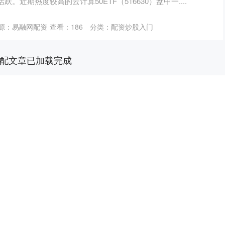
。近期热度较高的云计算50ETF（516630）盘中一....
源：易融网配资
查看：
186
分类：
配资炒股入门
配文章已加载完成