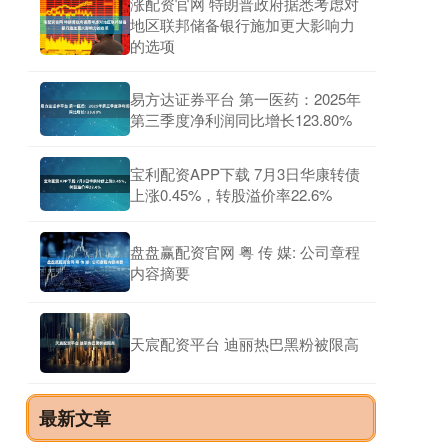
涨配资官网 特朗普政府据悉考虑对
地区联邦储备银行施加更大影响力
的选项
易方达证券平台 第一医药：2025年
第三季度净利润同比增长123.80%
宝利配资APP下载 7月3日华康转债
上涨0.45%，转股溢价率22.6%
盘盘赢配资官网 粤 传 媒: 公司章程
内容摘要
天宸配资平台 迪丽热巴黑粉被限高
最新文章