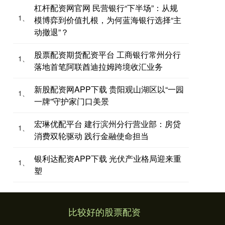
杠杆配资网官网 民营银行“下半场”：从规
1、
模博弈到价值扎根，为何蓝海银行选择“主
动撤退”？
股票配资期货配资平台 工商银行常州分行
1、
落地首笔阿联酋迪拉姆跨境收汇业务
新股配资网APP下载 贵阳观山湖区以“一园
1、
一牌”守护家门口美景
宏琳优配平台 建行滨州分行营业部：房贷
1、
消费双轮驱动 践行金融使命担当
银利达配资APP下载 光伏产业格局迎来重
1、
塑
比较好的股票配资