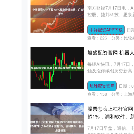
南方财经7月17日电，
控股、捷邦科技、思泉新材
中祥配资APP下载
日期
查看：
226
分类：
比较
旭盛配资官网 机器人
每经AI快讯，7月17
触及涨停续创历史新高
涨....
旭胜配资官网
日期：02
查看：
158
分类：
上海
股票怎么上杠杆官网 
超1%，润和软件、
7月17日早盘，通信、