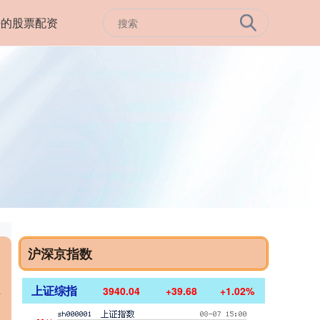
好的股票配资
沪深京指数
上证综指
3940.04
+39.68
+1.02%
市
的