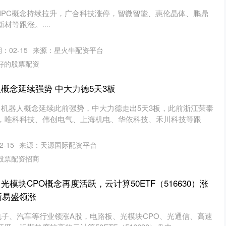
AIPC概念持续拉升，广合科技涨停，智微智能、惠伦晶体、鹏鼎
等跟涨。....
：02-15
来源：星火牛配资平台
好的股票配资
概念延续强势 中大力德5天3板
日，机器人概念延续此前强势，中大力德走出5天3板，此前浙江荣泰
，唯科科技、伟创电气、上海机电、华依科技、禾川科技等跟
-15
来源：天源国际配资平台
股票配资招商
光模块CPO概念再度活跃，云计算50ETF（516630）涨
新易盛领涨
电子、汽车等行业领涨A股，电路板、光模块CPO、光通信、高速