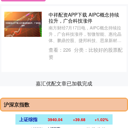
中祥配资APP下载 AIPC概念持续
拉升，广合科技涨停
南方财经7月17日电，AIPC概念持续拉
升，广合科技涨停，智微智能、惠伦晶
体、鹏鼎控股、捷邦科技、思泉新材等
跟涨。....
查看：
226
分类：
比较好的股票配
资
嘉汇优配文章已加载完成
沪深京指数
上证综指
3940.04
+39.68
+1.02%