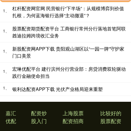
杠杆配资网官网 民营银行“下半场”：从规模博弈到价值
1、
扎根，为何蓝海银行选择“主动撤退”？
股票配资期货配资平台 工商银行常州分行落地首笔阿联
1、
酋迪拉姆跨境收汇业务
新股配资网APP下载 贵阳观山湖区以“一园一牌”守护家
1、
门口美景
宏琳优配平台 建行滨州分行营业部：房贷消费双轮驱动
1、
践行金融使命担当
1、
银利达配资APP下载 光伏产业格局迎来重塑
嘉汇
配资炒
上海股票
比较好的
优配
股入门
配资招商
股票配资