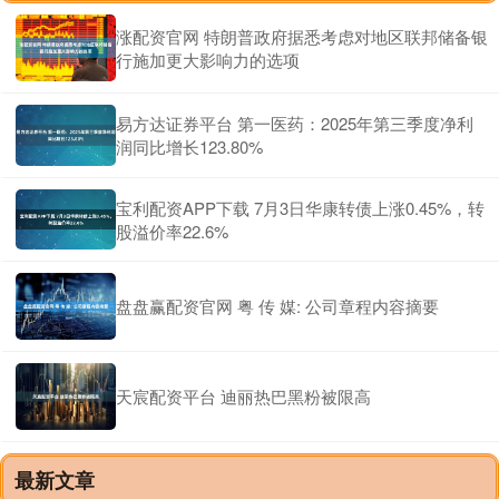
涨配资官网 特朗普政府据悉考虑对地区联邦储备银
行施加更大影响力的选项
易方达证券平台 第一医药：2025年第三季度净利
润同比增长123.80%
宝利配资APP下载 7月3日华康转债上涨0.45%，转
股溢价率22.6%
盘盘赢配资官网 粤 传 媒: 公司章程内容摘要
天宸配资平台 迪丽热巴黑粉被限高
最新文章