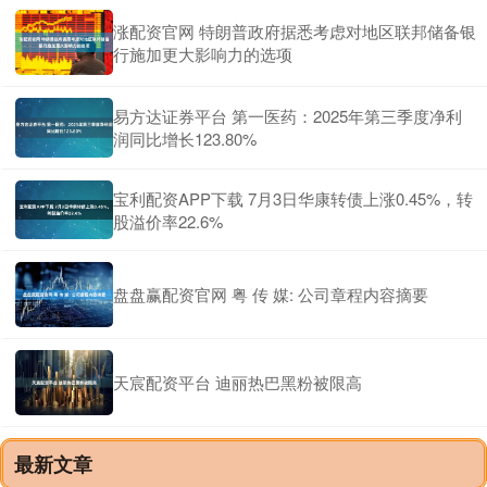
涨配资官网 特朗普政府据悉考虑对地区联邦储备银
行施加更大影响力的选项
易方达证券平台 第一医药：2025年第三季度净利
润同比增长123.80%
宝利配资APP下载 7月3日华康转债上涨0.45%，转
股溢价率22.6%
盘盘赢配资官网 粤 传 媒: 公司章程内容摘要
天宸配资平台 迪丽热巴黑粉被限高
最新文章