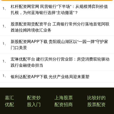
杠杆配资网官网 民营银行“下半场”：从规模博弈到价值
1、
扎根，为何蓝海银行选择“主动撤退”？
股票配资期货配资平台 工商银行常州分行落地首笔阿联
1、
酋迪拉姆跨境收汇业务
新股配资网APP下载 贵阳观山湖区以“一园一牌”守护家
1、
门口美景
宏琳优配平台 建行滨州分行营业部：房贷消费双轮驱动
1、
践行金融使命担当
1、
银利达配资APP下载 光伏产业格局迎来重塑
嘉汇
配资炒
上海股票
比较好的
优配
股入门
配资招商
股票配资