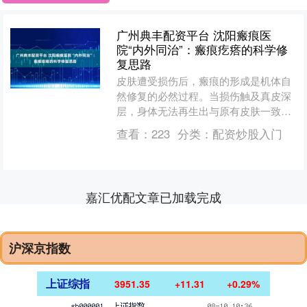
广州典丰配资平台 沈阳瘢痕医
院“内外同治”：瘢痕疙瘩的科学修
复思路
皮肤遭受损伤后，瘢痕的形成是机体自
然修复的必然过程。当损伤触及真皮深
层，身体无法再生出与原有皮肤一致的
组织，便会启动纤维性修复机制。这一
查看：
223
分类：
配资炒股入门
过程大致分为三个相互重叠....
嘉汇优配文章已加载完成
沪深京指数
上证综指
3951.35
+11.31
+0.29%