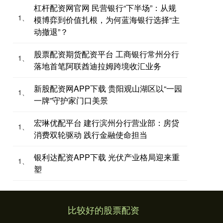
杠杆配资网官网 民营银行“下半场”：从规
1、
模博弈到价值扎根，为何蓝海银行选择“主
动撤退”？
股票配资期货配资平台 工商银行常州分行
1、
落地首笔阿联酋迪拉姆跨境收汇业务
新股配资网APP下载 贵阳观山湖区以“一园
1、
一牌”守护家门口美景
宏琳优配平台 建行滨州分行营业部：房贷
1、
消费双轮驱动 践行金融使命担当
银利达配资APP下载 光伏产业格局迎来重
1、
塑
比较好的股票配资