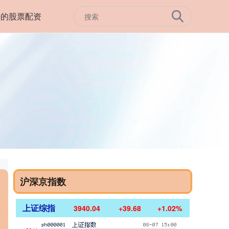
好的股票配资
沪深京指数
上证综指
3940.04
+39.68
+1.02%
市
的