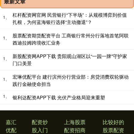
最新文章
杠杆配资网官网 民营银行“下半场”：从规模博弈到价值
1、
扎根，为何蓝海银行选择“主动撤退”？
股票配资期货配资平台 工商银行常州分行落地首笔阿联
1、
酋迪拉姆跨境收汇业务
新股配资网APP下载 贵阳观山湖区以“一园一牌”守护家
1、
门口美景
宏琳优配平台 建行滨州分行营业部：房贷消费双轮驱动
1、
践行金融使命担当
1、
银利达配资APP下载 光伏产业格局迎来重塑
嘉汇
配资炒
上海股票
比较好的
优配
股入门
配资招商
股票配资