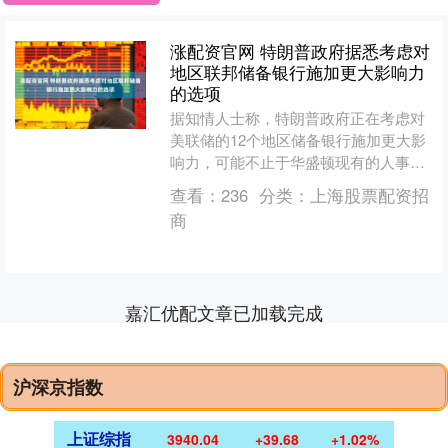
涨配资官网 特朗普政府据悉考虑对
地区联邦储备银行施加更大影响力
的选项
据知情人士称，特朗普政府正在考虑对
美联储的12个地区储备银行施加更大影
响力，可能不止于华盛顿现有的人事任
命权。 总统唐纳德·特朗普周一声称将对
查看：
236
分类：
上海股票配资招
美联储理事丽莎·库....
商
嘉汇优配文章已加载完成
沪深京指数
上证综指
3940.04
+39.68
+1.02%