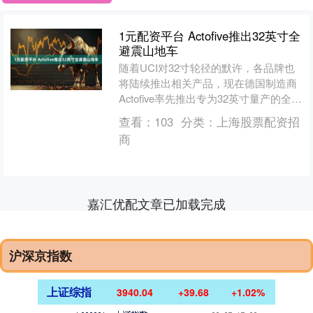
1元配资平台 Actofive推出32英寸全
避震山地车
随着UCI对32寸轮径的默许，各品牌也
将陆续推出相关产品，现在德国制造商
Actofive率先推出专为32英寸量产的全避
震山地车。 该项目始于DT Swiss委托....
查看：
103
分类：
上海股票配资招
商
嘉汇优配文章已加载完成
沪深京指数
上证综指
3940.04
+39.68
+1.02%