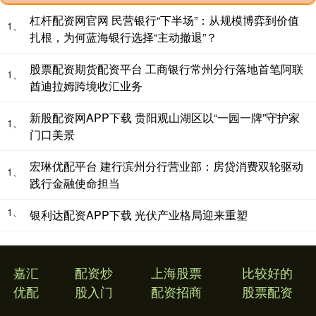
杠杆配资网官网 民营银行“下半场”：从规模博弈到价值
1、
扎根，为何蓝海银行选择“主动撤退”？
股票配资期货配资平台 工商银行常州分行落地首笔阿联
1、
酋迪拉姆跨境收汇业务
新股配资网APP下载 贵阳观山湖区以“一园一牌”守护家
1、
门口美景
宏琳优配平台 建行滨州分行营业部：房贷消费双轮驱动
1、
践行金融使命担当
1、
银利达配资APP下载 光伏产业格局迎来重塑
嘉汇
配资炒
上海股票
比较好的
优配
股入门
配资招商
股票配资