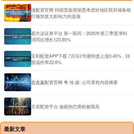
涨配资官网 特朗普政府据悉考虑对地区联邦储备银
行施加更大影响力的选项
易方达证券平台 第一医药：2025年第三季度净利
润同比增长123.80%
宝利配资APP下载 7月3日华康转债上涨0.45%，转
股溢价率22.6%
盘盘赢配资官网 粤 传 媒: 公司章程内容摘要
天宸配资平台 迪丽热巴黑粉被限高
最新文章